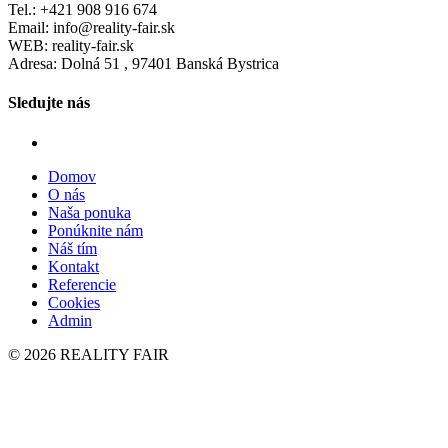
Tel.: +421 908 916 674
Email: info@reality-fair.sk
WEB: reality-fair.sk
Adresa: Dolná 51 , 97401 Banská Bystrica
Sledujte nás
Domov
O nás
Naša ponuka
Ponúknite nám
Náš tím
Kontakt
Referencie
Cookies
Admin
© 2026 REALITY FAIR