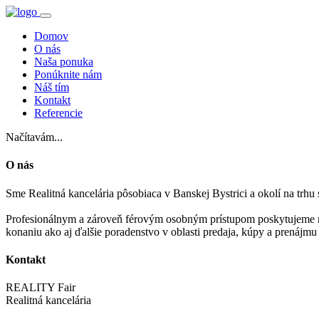
Domov
O nás
Naša ponuka
Ponúknite nám
Náš tím
Kontakt
Referencie
Načítavám...
O nás
Sme Realitná kancelária pôsobiaca v Banskej Bystrici a okolí na trh
Profesionálnym a zároveň férovým osobným prístupom poskytujeme na
konaniu ako aj ďalšie poradenstvo v oblasti predaja, kúpy a prenájmu
Kontakt
REALITY Fair
Realitná kancelária